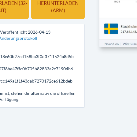
LADEN (32-
HERUNTERLADEN
IT)
(ARM)
 Veröffentlicht
2026-04-13
Änderungsprotokoll
f18e60b27ed158ba3f0d3711524a8d5b
07f8be47ffc0b705b82833a2c71904b6
9cc149a1f1f43dab7270172ce612bdeb
t, stehen dir alternativ die offiziellen
Verfügung.