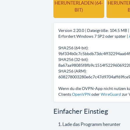
HERUNTERLADEN (64-
HERUNTER
BIT)
B
Version
2.20.0
| Dateigröße:
104.5 MB
|
Erfordert Windows 7 SP2 oder später |
SHA256 (64-bit):
9bf334b0c7c5bbdb73dc4ff32294aa64
SHA256 (32-bit):
8a67aa98085f8fb9c1514f5229606922
SHA256 (ARM):
608278003280e6c7c47d9704aff69fce
Wenn du die OVPN-App nicht nutzen kanns
Clients
OpenVPN
oder
WireGuard
zur 
Einfacher Einstieg
Lade das Programm herunter