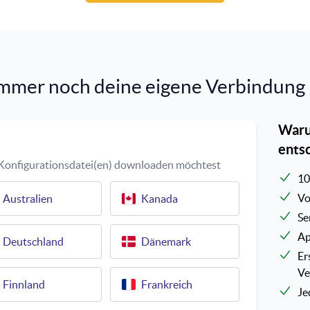
mmer noch deine eigene Verbindung 
Waru
ents
e Konfigurationsdatei(en) downloaden möchtest
10
Vo
Australien
Kanada
Se
Ap
Deutschland
Dänemark
Er
Ve
Finnland
Frankreich
Je