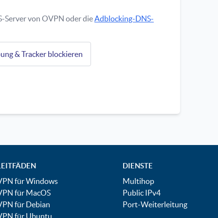
S-Server von OVPN oder die
Adblocking-DNS-
ng & Tracker blockieren
LEITFÄDEN
DIENSTE
VPN für Windows
Multihop
VPN für MacOS
Public IPv4
VPN für Debian
Port-Weiterleitung
VPN für Ubuntu