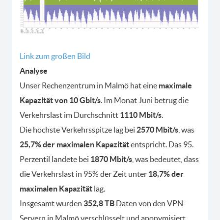
Link zum großen Bild
Analyse
Unser Rechenzentrum in Malmö hat eine
maximale
Kapazität von 10 Gbit/s
. Im Monat Juni betrug die
Verkehrslast im Durchschnitt
1110 Mbit/s
.
Die höchste Verkehrsspitze lag bei
2570 Mbit/s
, was
25,7% der maximalen Kapazität
entspricht. Das 95.
Perzentil landete bei
1870 Mbit/s
, was bedeutet, dass
die Verkehrslast in 95% der Zeit unter
18,7% der
maximalen Kapazität
lag.
Insgesamt wurden
352,8 TB
Daten von den VPN-
Servern in Malmö verschlüsselt und anonymisiert.