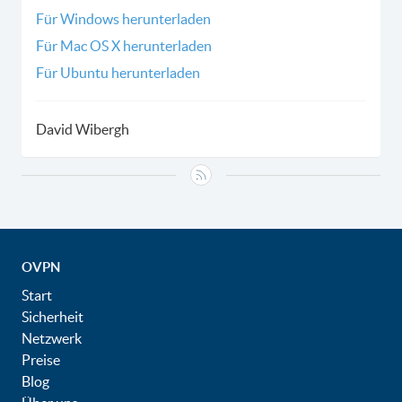
Für Windows herunterladen
Für Mac OS X herunterladen
Für Ubuntu herunterladen
David Wibergh
OVPN
Start
Sicherheit
Netzwerk
Preise
Blog