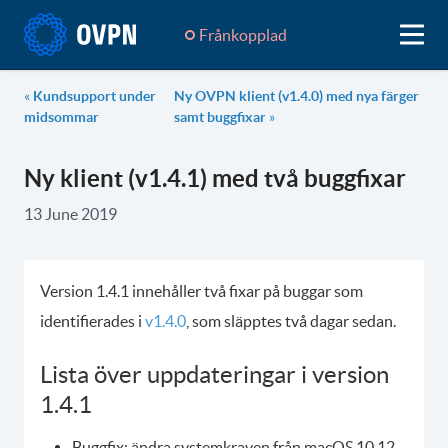
Frånkopplad
«
Kundsupport under
Ny OVPN klient (v1.4.0) med nya färger
midsommar
samt buggfixar
»
Ny klient (v1.4.1) med två buggfixar
13 June 2019
Version 1.4.1 innehåller två fixar på buggar som
identifierades i
v1.4.0
, som släpptes två dagar sedan.
Lista över uppdateringar i version
1.4.1
Buggfix: ändra systemkraven från macOS 10.12