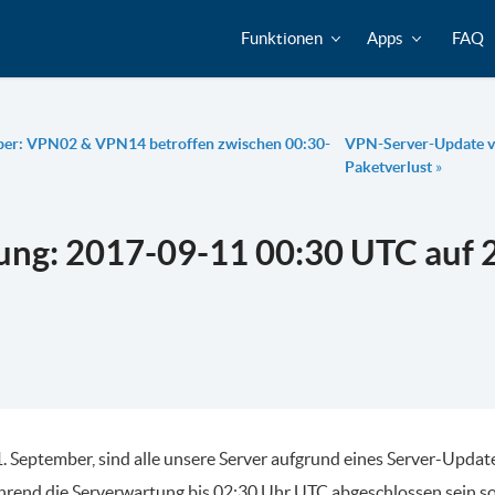
Funktionen
Apps
FAQ
ber: VPN02 & VPN14 betroffen zwischen 00:30-
VPN-Server-Update ve
Paketverlust
»
ung: 2017-09-11 00:30 UTC auf 
 September, sind alle unsere Server aufgrund eines Server-Upda
hrend die Serverwartung bis 02:30 Uhr UTC abgeschlossen sein sol