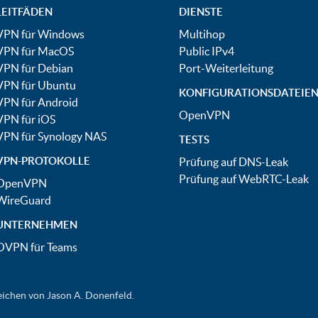
LEITFÄDEN
DIENSTE
VPN für Windows
Multihop
VPN für MacOS
Public IPv4
VPN für Debian
Port-Weiterleitung
VPN für Ubuntu
KONFIGURATIONSDATEIE
VPN für Android
OpenVPN
VPN für iOS
VPN für Synology NAS
TESTS
VPN-PROTOKOLLE
Prüfung auf DNS-Leak
Prüfung auf WebRTC-Leak
OpenVPN
WireGuard
UNTERNEHMEN
OVPN für Teams
ichen von Jason A. Donenfeld.