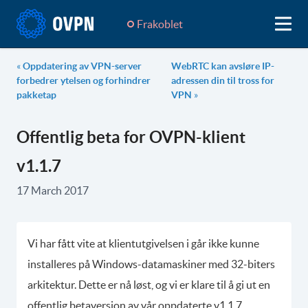
Frakoblet
«
Oppdatering av VPN-server
WebRTC kan avsløre IP-
forbedrer ytelsen og forhindrer
adressen din til tross for
pakketap
VPN
»
Offentlig beta for OVPN-klient
v1.1.7
17 March 2017
Vi har fått vite at klientutgivelsen i går ikke kunne
installeres på Windows-datamaskiner med 32-biters
arkitektur. Dette er nå løst, og vi er klare til å gi ut en
offentlig betaversjon av vår oppdaterte v1.1.7.