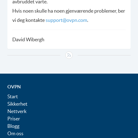
avbruddet varte.
Hvis noen skulle ha noen gjenværende problemer, ber
vi deg kontakte
support@ovpn.com
.
David Wibergh
OVPN
Start
Sikkerhet
Nettverk
Priser
Blogg
Om oss