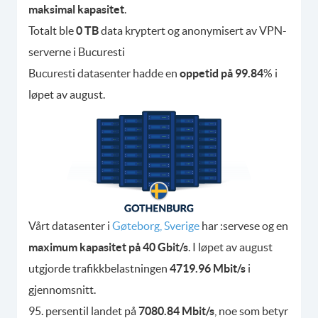
maksimal kapasitet
.
Totalt ble
0 TB
data kryptert og anonymisert av VPN-
serverne i Bucuresti
Bucuresti datasenter hadde en
oppetid på 99.84
% i
løpet av august.
Vårt datasenter i
Gøteborg, Sverige
har :servese og en
maximum kapasitet på 40 Gbit/s
. I løpet av august
utgjorde trafikkbelastningen
4719.96 Mbit/s
i
gjennomsnitt.
95. persentil landet på
7080.84 Mbit/s
, noe som betyr