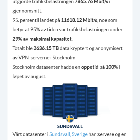
utgjorde trafikkbelastningen
7865.76 Mbit/s
i
gjennomsnitt.
95. persentil landet på
11618.12 Mbit/s
, noe som
betyr at 95% av tiden var trafikkbelastningen under
29% av maksimal kapasitet
.
Totalt ble
2636.15 TB
data kryptert og anonymisert
av VPN-serverne i Stockholm
Stockholm datasenter hadde en
oppetid på 100
% i
løpet av august.
Vårt datasenter i
Sundsvall, Sverige
har :servese og en