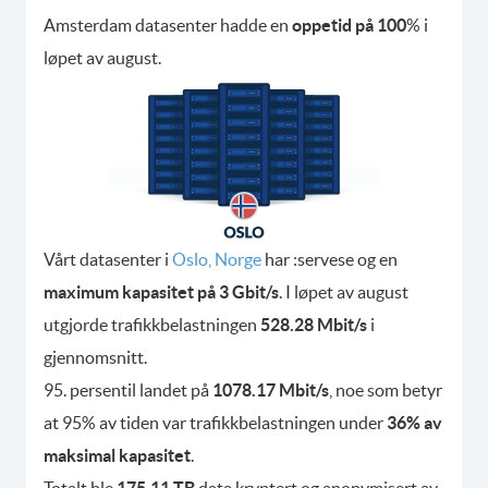
Amsterdam datasenter hadde en
oppetid på 100
% i
løpet av august.
Vårt datasenter i
Oslo, Norge
har :servese og en
maximum kapasitet på 3 Gbit/s
. I løpet av august
utgjorde trafikkbelastningen
528.28 Mbit/s
i
gjennomsnitt.
95. persentil landet på
1078.17 Mbit/s
, noe som betyr
at 95% av tiden var trafikkbelastningen under
36% av
maksimal kapasitet
.
Totalt ble
175.11 TB
data kryptert og anonymisert av