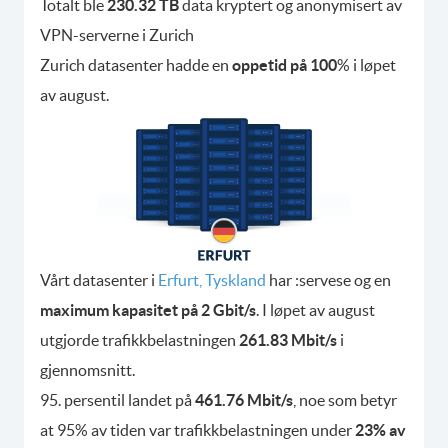
Totalt ble
230.32 TB
data kryptert og anonymisert av
VPN-serverne i Zurich
Zurich datasenter hadde en
oppetid på 100
% i løpet
av august.
Vårt datasenter i
Erfurt, Tyskland
har :servese og en
maximum kapasitet på 2 Gbit/s
. I løpet av august
utgjorde trafikkbelastningen
261.83 Mbit/s
i
gjennomsnitt.
95. persentil landet på
461.76 Mbit/s
, noe som betyr
at 95% av tiden var trafikkbelastningen under
23% av