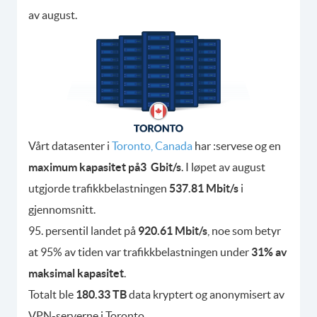
av august.
Vårt datasenter i
Toronto, Canada
har :servese og en
maximum kapasitet på3 Gbit/s
. I løpet av august
utgjorde trafikkbelastningen
537.81 Mbit/s
i
gjennomsnitt.
95. persentil landet på
920.61 Mbit/s
, noe som betyr
at 95% av tiden var trafikkbelastningen under
31% av
maksimal kapasitet
.
Totalt ble
180.33 TB
data kryptert og anonymisert av
VPN-serverne i Toronto