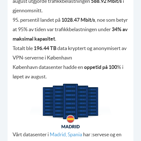
august utgjorde trafikkbelastningen
588.92 Mbit/s
i
gjennomsnitt.
95. persentil landet på
1028.47 Mbit/s
, noe som betyr
at 95% av tiden var trafikkbelastningen under
34% av
maksimal kapasitet
.
Totalt ble
196.44 TB
data kryptert og anonymisert av
VPN-serverne i København
København datasenter hadde en
oppetid på 100
% i
løpet av august.
Vårt datasenter i
Madrid, Spania
har :servese og en