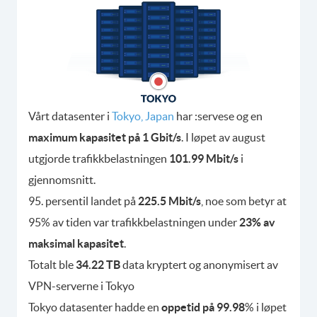
Vårt datasenter i
Tokyo, Japan
har :servese og en
maximum kapasitet på 1 Gbit/s
. I løpet av august
utgjorde trafikkbelastningen
101.99 Mbit/s
i
gjennomsnitt.
95. persentil landet på
225.5 Mbit/s
, noe som betyr at
95% av tiden var trafikkbelastningen under
23% av
maksimal kapasitet
.
Totalt ble
34.22 TB
data kryptert og anonymisert av
VPN-serverne i Tokyo
Tokyo datasenter hadde en
oppetid på 99.98
% i løpet