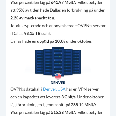
95:e percentilen låg på
641.97 Mbit/s
, vilket betyder
att 95% av tiden hade Dallas en förbrukning på under
21% av maxkapaciteten
.
Totalt krypterade och anonymiserade OVPN:s servrar
i Dallas
93.15 TB
trafik
Dallas hade en
upptid på 100
% under oktober.
OVPN:s datahall i
Denver, USA
har en VPN server
och en kapacitet att leverera
3 Gbit/s
. Under oktober
låg förbrukningen i genomsnitt på
285.14 Mbit/s
.
95:e percentilen låg på
515.38 Mbit/s
, vilket betyder