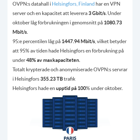
OVPN:s datahall i
Helsingfors, Finland
har en VPN
server och en kapacitet att leverera
3 Gbit/s
. Under
oktober låg förbrukningen i genomsnitt på
1080.73
Mbit/s
.
95:e percentilen låg på
1447.94 Mbit/s
, vilket betyder
att 95% av tiden hade Helsingfors en förbrukning på
under
48% av maxkapaciteten
.
Totalt krypterade och anonymiserade OVPN:s servrar
i Helsingfors
355.23 TB
trafik
Helsingfors hade en
upptid på 100
% under oktober.