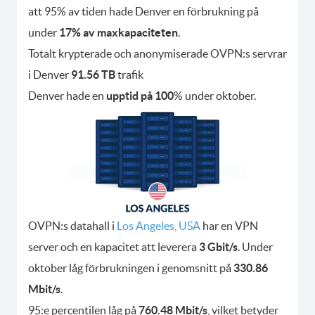
att 95% av tiden hade Denver en förbrukning på
under
17% av maxkapaciteten
.
Totalt krypterade och anonymiserade OVPN:s servrar
i Denver
91.56 TB
trafik
Denver hade en
upptid på 100
% under oktober.
OVPN:s datahall i
Los Angeles, USA
har en VPN
server och en kapacitet att leverera
3 Gbit/s
. Under
oktober låg förbrukningen i genomsnitt på
330.86
Mbit/s
.
95:e percentilen låg på
760.48 Mbit/s
, vilket betyder