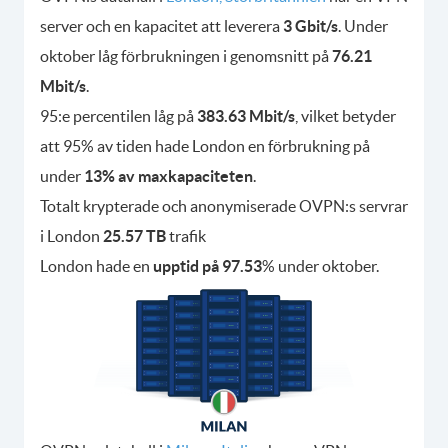
server och en kapacitet att leverera
3 Gbit/s
. Under
oktober låg förbrukningen i genomsnitt på
76.21
Mbit/s
.
95:e percentilen låg på
383.63 Mbit/s
, vilket betyder
att 95% av tiden hade London en förbrukning på
under
13% av maxkapaciteten
.
Totalt krypterade och anonymiserade OVPN:s servrar
i London
25.57 TB
trafik
London hade en
upptid på 97.53
% under oktober.