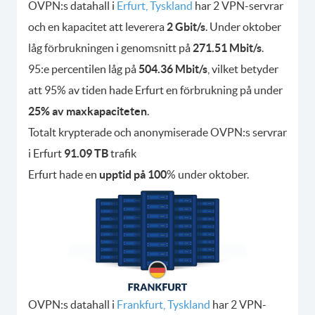
OVPN:s datahall i
Erfurt, Tyskland
har 2 VPN-servrar
och en kapacitet att leverera
2 Gbit/s
. Under oktober
låg förbrukningen i genomsnitt på
271.51 Mbit/s
.
95:e percentilen låg på
504.36 Mbit/s
, vilket betyder
att 95% av tiden hade Erfurt en förbrukning på under
25% av maxkapaciteten
.
Totalt krypterade och anonymiserade OVPN:s servrar
i Erfurt
91.09 TB
trafik
Erfurt hade en
upptid på 100
% under oktober.
OVPN:s datahall i
Frankfurt, Tyskland
har 2 VPN-