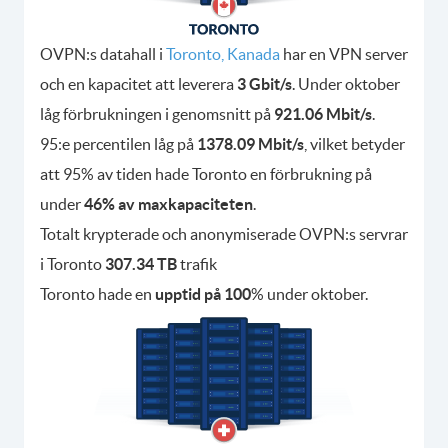
OVPN:s datahall i
Toronto, Kanada
har en VPN server
och en kapacitet att leverera
3 Gbit/s
. Under oktober
låg förbrukningen i genomsnitt på
921.06 Mbit/s
.
95:e percentilen låg på
1378.09 Mbit/s
, vilket betyder
att 95% av tiden hade Toronto en förbrukning på
under
46% av maxkapaciteten
.
Totalt krypterade och anonymiserade OVPN:s servrar
i Toronto
307.34 TB
trafik
Toronto hade en
upptid på 100
% under oktober.