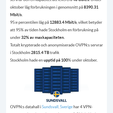
oktober låg förbrukningen i genomsnitt på
8390.31
Mbit/s
.
95:e percentilen låg på
12883.4 Mbit/s
, vilket betyder
att 95% av tiden hade Stockholm en förbrukning på
under
32% av maxkapaciteten
.
Totalt krypterade och anonymiserade OVPN:s servrar
i Stockholm
2815.4 TB
trafik
Stockholm hade en
upptid på 100
% under oktober.
OVPN:s datahall i
Sundsvall, Sverige
har 4 VPN-