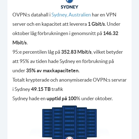
OVPN:s datahall i
Sydney, Australien
har en VPN
server och en kapacitet att leverera
1 Gbit/s
. Under
oktober låg förbrukningen i genomsnitt på
146.32
Mbit/s
.
95:e percentilen låg på
352.83 Mbit/s
, vilket betyder
att 95% av tiden hade Sydney en förbrukning på
under
35% av maxkapaciteten
.
Totalt krypterade och anonymiserade OVPN:s servrar
i Sydney
49.15 TB
trafik
Sydney hade en
upptid på 100
% under oktober.