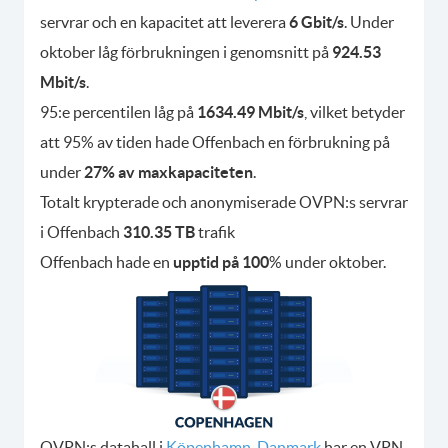
servrar och en kapacitet att leverera
6 Gbit/s
. Under
oktober låg förbrukningen i genomsnitt på
924.53
Mbit/s
.
95:e percentilen låg på
1634.49 Mbit/s
, vilket betyder
att 95% av tiden hade Offenbach en förbrukning på
under
27% av maxkapaciteten
.
Totalt krypterade och anonymiserade OVPN:s servrar
i Offenbach
310.35 TB
trafik
Offenbach hade en
upptid på 100
% under oktober.
OVPN:s datahall i
Köpenhamn, Danmark
har en VPN