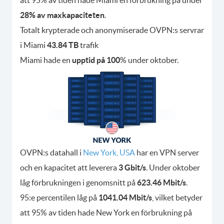
28% av maxkapaciteten
.
Totalt krypterade och anonymiserade OVPN:s servrar
i Miami
43.84 TB
trafik
Miami hade en
upptid på 100
% under oktober.
OVPN:s datahall i
New York, USA
har en VPN server
och en kapacitet att leverera
3 Gbit/s
. Under oktober
låg förbrukningen i genomsnitt på
623.46 Mbit/s
.
95:e percentilen låg på
1041.04 Mbit/s
, vilket betyder
att 95% av tiden hade New York en förbrukning på