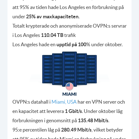
att 95% av tiden hade Los Angeles en förbrukning på
under
25% av maxkapaciteten
.
Totalt krypterade och anonymiserade OVPN:s servrar
i Los Angeles
110.04 TB
trafik
Los Angeles hade en
upptid på 100
% under oktober.
OVPN:s datahall i
Miami, USA
har en VPN server och
en kapacitet att leverera
1 Gbit/s
. Under oktober låg
förbrukningen i genomsnitt på
135.48 Mbit/s
.
95:e percentilen låg på
280.49 Mbit/s
, vilket betyder
att 95% av tiden hade Miami en förbrukning på under