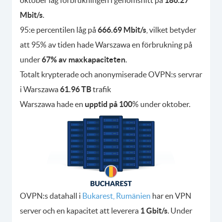
oktober låg förbrukningen i genomsnitt på
186.27
Mbit/s
.
95:e percentilen låg på
666.69 Mbit/s
, vilket betyder
att 95% av tiden hade Warszawa en förbrukning på
under
67% av maxkapaciteten
.
Totalt krypterade och anonymiserade OVPN:s servrar
i Warszawa
61.96 TB
trafik
Warszawa hade en
upptid på 100
% under oktober.
OVPN:s datahall i
Bukarest, Rumänien
har en VPN
server och en kapacitet att leverera
1 Gbit/s
. Under