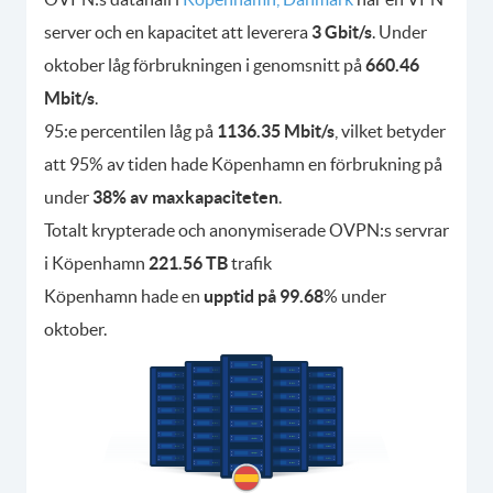
server och en kapacitet att leverera
3 Gbit/s
. Under
oktober låg förbrukningen i genomsnitt på
660.46
Mbit/s
.
95:e percentilen låg på
1136.35 Mbit/s
, vilket betyder
att 95% av tiden hade Köpenhamn en förbrukning på
under
38% av maxkapaciteten
.
Totalt krypterade och anonymiserade OVPN:s servrar
i Köpenhamn
221.56 TB
trafik
Köpenhamn hade en
upptid på 99.68
% under
oktober.