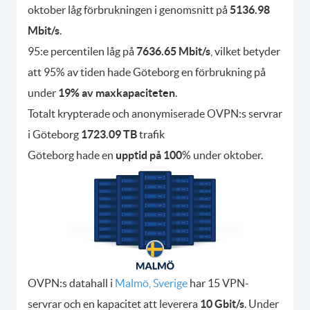
oktober låg förbrukningen i genomsnitt på
5136.98
Mbit/s
.
95:e percentilen låg på
7636.65 Mbit/s
, vilket betyder
att 95% av tiden hade Göteborg en förbrukning på
under
19% av maxkapaciteten
.
Totalt krypterade och anonymiserade OVPN:s servrar
i Göteborg
1723.09 TB
trafik
Göteborg hade en
upptid på 100
% under oktober.
OVPN:s datahall i
Malmö, Sverige
har 15 VPN-
servrar och en kapacitet att leverera
10 Gbit/s
. Under