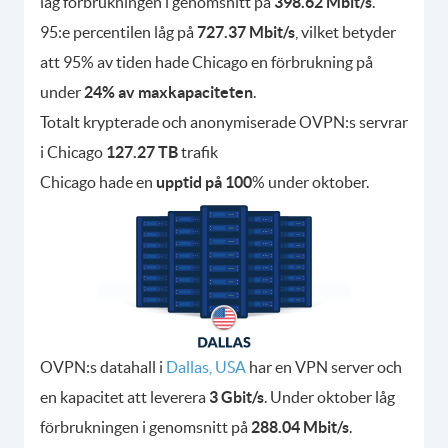
låg förbrukningen i genomsnitt på
398.62 Mbit/s
.
95:e percentilen låg på
727.37 Mbit/s
, vilket betyder
att 95% av tiden hade Chicago en förbrukning på
under
24% av maxkapaciteten
.
Totalt krypterade och anonymiserade OVPN:s servrar
i Chicago
127.27 TB
trafik
Chicago hade en
upptid på 100
% under oktober.
OVPN:s datahall i
Dallas, USA
har en VPN server och
en kapacitet att leverera
3 Gbit/s
. Under oktober låg
förbrukningen i genomsnitt på
288.04 Mbit/s
.