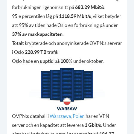
förbrukningen i genomsnitt på
683.29 Mbit/s
.
95:e percentilen låg på
1118.59 Mbit/s
, vilket betyder
att 95% av tiden hade Oslo en förbrukning på under
37% av maxkapaciteten
.
Totalt krypterade och anonymiserade OVPN:s servrar
i Oslo
228.99 TB
trafik
Oslo hade en
upptid på 100
% under oktober.
OVPN:s datahall i
Warszawa, Polen
har en VPN
server och en kapacitet att leverera
1 Gbit/s
. Under