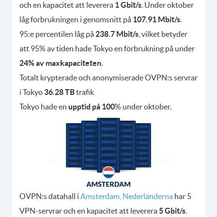
och en kapacitet att leverera
1 Gbit/s
. Under oktober
låg förbrukningen i genomsnitt på
107.91 Mbit/s
.
95:e percentilen låg på
238.7 Mbit/s
, vilket betyder
att 95% av tiden hade Tokyo en förbrukning på under
24% av maxkapaciteten
.
Totalt krypterade och anonymiserade OVPN:s servrar
i Tokyo
36.28 TB
trafik
Tokyo hade en
upptid på 100
% under oktober.
OVPN:s datahall i
Amsterdam, Nederländerna
har 5
VPN-servrar och en kapacitet att leverera
5 Gbit/s
.