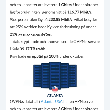
och en kapacitet att leverera
1 Gbit/s
. Under oktober
låg förbrukningen i genomsnitt på
116.77 Mbit/s
.
95:e percentilen låg på
230.88 Mbit/s
, vilket betyder
att 95% av tiden hade Kyiv en förbrukning på under
23% av maxkapaciteten
.
Totalt krypterade och anonymiserade OVPN:s servrar
i Kyiv
39.17 TB
trafik
Kyiv hade en
upptid på 100
% under oktober.
OVPN:s datahall i
Atlanta, USA
har en VPN server
och en kapacitet att leverera
3 Gbit/s
. Under oktober