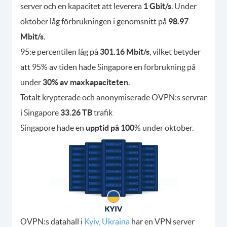
server och en kapacitet att leverera
1 Gbit/s
. Under
oktober låg förbrukningen i genomsnitt på
98.97
Mbit/s
.
95:e percentilen låg på
301.16 Mbit/s
, vilket betyder
att 95% av tiden hade Singapore en förbrukning på
under
30% av maxkapaciteten
.
Totalt krypterade och anonymiserade OVPN:s servrar
i Singapore
33.26 TB
trafik
Singapore hade en
upptid på 100
% under oktober.
OVPN:s datahall i
Kyiv, Ukraina
har en VPN server