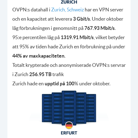
OVPN:s datahall i
Zurich, Schweiz
har en VPN server
och en kapacitet att leverera
3 Gbit/s
. Under oktober
låg förbrukningen i genomsnitt på
767.93 Mbit/s
.
95:e percentilen låg på
1319.91 Mbit/s
, vilket betyder
att 95% av tiden hade Zurich en förbrukning på under
44% av maxkapaciteten
.
Totalt krypterade och anonymiserade OVPN:s servrar
i Zurich
256.95 TB
trafik
Zurich hade en
upptid på 100
% under oktober.