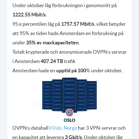
Under oktober låg förbrukningen i genomsnitt på
1222.55 Mbit/s
.
95:e percentilen låg på
1757.57 Mbit/s
, vilket betyder
att 95% av tiden hade Amsterdam en förbrukning på
under
35% av maxkapaciteten
.
Totalt krypterade och anonymiserade OVPN:s servrar
i Amsterdam
407.24 TB
trafik
Amsterdam hade en
upptid på 100
% under oktober.
OVPN:s datahall i
Oslo, Norge
har 3 VPN-servrar och
en kapacitet att leverera
3 Gbit/s
. Under oktober låg