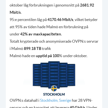
oktober låg förbrukningen i genomsnitt på
2681.92
Mbit/s
.
95:e percentilen låg på
4170.46 Mbit/s
, vilket betyder
att 95% av tiden hade Malmö en förbrukning på
under
42% av maxkapaciteten
.
Totalt krypterade och anonymiserade OVPN:s servrar
i Malmö
899.18 TB
trafik
Malmö hade en
upptid på 100
% under oktober.
OVPN:s datahall i
Stockholm, Sverige
har 28 VPN-
servrar och en kapacitet att leverera
40 Gbit/s
. Under