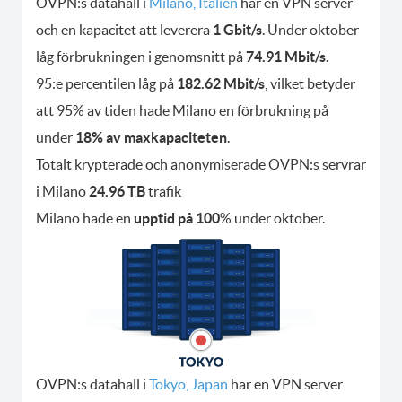
OVPN:s datahall i
Milano, Italien
har en VPN server
och en kapacitet att leverera
1 Gbit/s
. Under oktober
låg förbrukningen i genomsnitt på
74.91 Mbit/s
.
95:e percentilen låg på
182.62 Mbit/s
, vilket betyder
att 95% av tiden hade Milano en förbrukning på
under
18% av maxkapaciteten
.
Totalt krypterade och anonymiserade OVPN:s servrar
i Milano
24.96 TB
trafik
Milano hade en
upptid på 100
% under oktober.
OVPN:s datahall i
Tokyo, Japan
har en VPN server