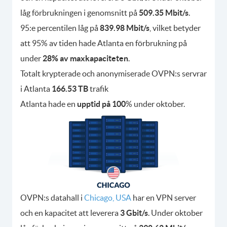
låg förbrukningen i genomsnitt på
509.35 Mbit/s
.
95:e percentilen låg på
839.98 Mbit/s
, vilket betyder
att 95% av tiden hade Atlanta en förbrukning på
under
28% av maxkapaciteten
.
Totalt krypterade och anonymiserade OVPN:s servrar
i Atlanta
166.53 TB
trafik
Atlanta hade en
upptid på 100
% under oktober.
OVPN:s datahall i
Chicago, USA
har en VPN server
och en kapacitet att leverera
3 Gbit/s
. Under oktober