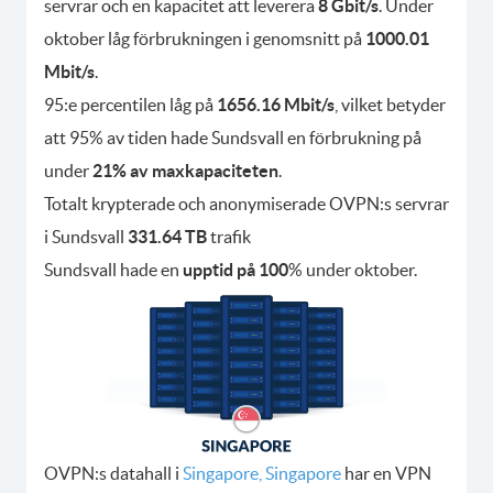
servrar och en kapacitet att leverera
8 Gbit/s
. Under
oktober låg förbrukningen i genomsnitt på
1000.01
Mbit/s
.
95:e percentilen låg på
1656.16 Mbit/s
, vilket betyder
att 95% av tiden hade Sundsvall en förbrukning på
under
21% av maxkapaciteten
.
Totalt krypterade och anonymiserade OVPN:s servrar
i Sundsvall
331.64 TB
trafik
Sundsvall hade en
upptid på 100
% under oktober.
OVPN:s datahall i
Singapore, Singapore
har en VPN