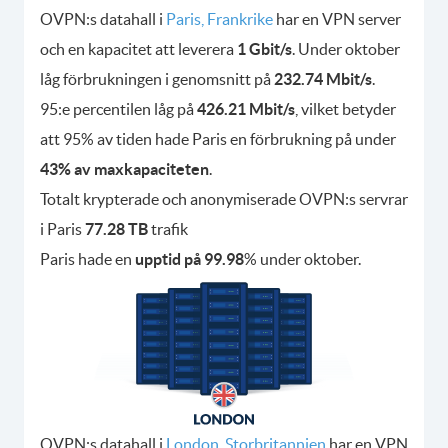
OVPN:s datahall i
Paris, Frankrike
har en VPN server
och en kapacitet att leverera
1 Gbit/s
. Under oktober
låg förbrukningen i genomsnitt på
232.74 Mbit/s
.
95:e percentilen låg på
426.21 Mbit/s
, vilket betyder
att 95% av tiden hade Paris en förbrukning på under
43% av maxkapaciteten
.
Totalt krypterade och anonymiserade OVPN:s servrar
i Paris
77.28 TB
trafik
Paris hade en
upptid på 99.98
% under oktober.
OVPN:s datahall i
London, Storbritannien
har en VPN