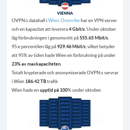
OVPN:s datahall i
Wien, Österrike
har en VPN server
och en kapacitet att leverera
4 Gbit/s
. Under oktober
låg förbrukningen i genomsnitt på
555.65 Mbit/s
.
95:e percentilen låg på
929.46 Mbit/s
, vilket betyder
att 95% av tiden hade Wien en förbrukning på under
23% av maxkapaciteten
.
Totalt krypterade och anonymiserade OVPN:s servrar
i Wien
186.42 TB
trafik
Wien hade en
upptid på 100
% under oktober.