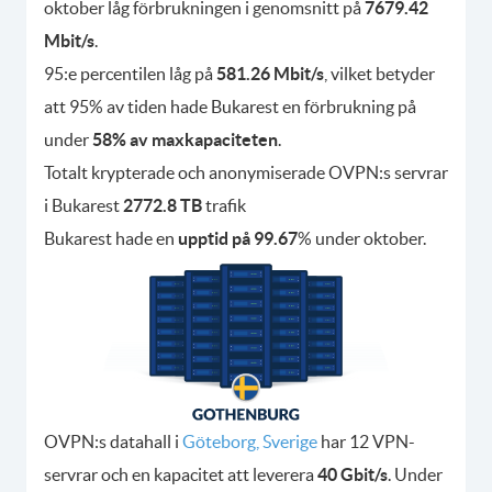
oktober låg förbrukningen i genomsnitt på
7679.42
Mbit/s
.
95:e percentilen låg på
581.26 Mbit/s
, vilket betyder
att 95% av tiden hade Bukarest en förbrukning på
under
58% av maxkapaciteten
.
Totalt krypterade och anonymiserade OVPN:s servrar
i Bukarest
2772.8 TB
trafik
Bukarest hade en
upptid på 99.67
% under oktober.
OVPN:s datahall i
Göteborg, Sverige
har 12 VPN-
servrar och en kapacitet att leverera
40 Gbit/s
. Under