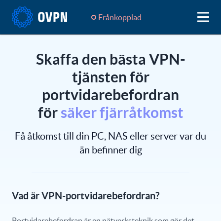
Frånkopplad
Skaffa den bästa VPN-
tjänsten för
portvidarebefordran
för
säker fjärråtkomst
Få åtkomst till din PC, NAS eller server var du
än befinner dig
Vad är VPN-portvidarebefordran?
Portvidarebefordran är en nätverksteknik som gör det