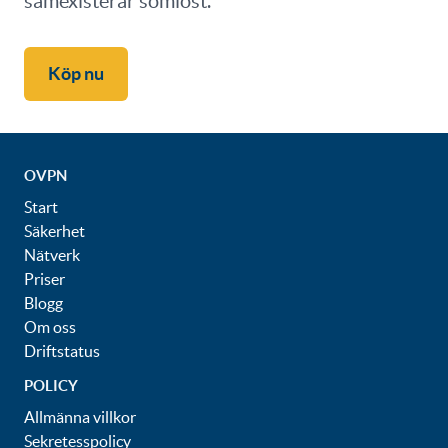
samexisterar sömlöst.
Köp nu
OVPN
Start
Säkerhet
Nätverk
Priser
Blogg
Om oss
Driftstatus
POLICY
Allmänna villkor
Sekretesspolicy