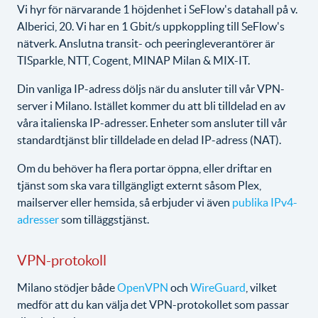
Vi hyr för närvarande 1 höjdenhet i SeFlow's datahall på v.
Alberici, 20. Vi har en 1 Gbit/s uppkoppling till SeFlow's
nätverk. Anslutna transit- och peeringleverantörer är
TISparkle, NTT, Cogent, MINAP Milan & MIX-IT.
Din vanliga IP-adress döljs när du ansluter till vår VPN-
server i Milano. Istället kommer du att bli tilldelad en av
våra italienska IP-adresser. Enheter som ansluter till vår
standardtjänst blir tilldelade en delad IP-adress (NAT).
Om du behöver ha flera portar öppna, eller driftar en
tjänst som ska vara tillgängligt externt såsom Plex,
mailserver eller hemsida, så erbjuder vi även
publika IPv4-
adresser
som tilläggstjänst.
VPN-protokoll
Milano stödjer både
OpenVPN
och
WireGuard
, vilket
medför att du kan välja det VPN-protokollet som passar