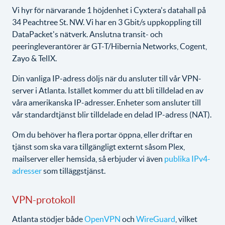
Vi hyr för närvarande 1 höjdenhet i Cyxtera's datahall på
34 Peachtree St. NW. Vi har en 3 Gbit/s uppkoppling till
DataPacket's nätverk. Anslutna transit- och
peeringleverantörer är GT-T/Hibernia Networks, Cogent,
Zayo & TelIX.
Din vanliga IP-adress döljs när du ansluter till vår VPN-
server i Atlanta. Istället kommer du att bli tilldelad en av
våra amerikanska IP-adresser. Enheter som ansluter till
vår standardtjänst blir tilldelade en delad IP-adress (NAT).
Om du behöver ha flera portar öppna, eller driftar en
tjänst som ska vara tillgängligt externt såsom Plex,
mailserver eller hemsida, så erbjuder vi även
publika IPv4-
adresser
som tilläggstjänst.
VPN-protokoll
Atlanta stödjer både
OpenVPN
och
WireGuard
, vilket