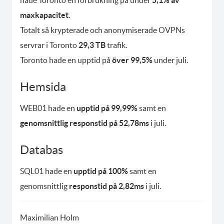
hade Toronto en förbrukning på under
5,1% av
maxkapacitet
.
Totalt så krypterade och anonymiserade OVPNs
servrar i Toronto
29,3 TB
trafik.
Toronto hade en upptid på
över 99,5%
under juli.
Hemsida
WEB01 hade en
upptid på 99,99%
samt en
genomsnittlig responstid på 52,78ms
i juli.
Databas
SQL01 hade en
upptid på 100%
samt en
genomsnittlig
responstid på 2,82ms
i juli.
Maximilian Holm