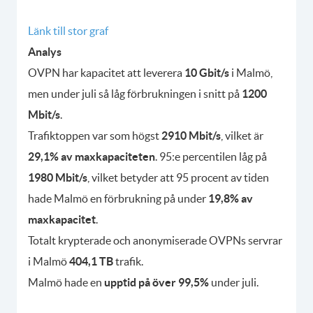
Länk till stor graf
Analys
OVPN har kapacitet att leverera
10 Gbit/s
i Malmö,
men under juli så låg förbrukningen i snitt på
1200
Mbit/s
.
Trafiktoppen var som högst
2910 Mbit/s
, vilket är
29,1% av maxkapaciteten
. 95:e percentilen låg på
1980 Mbit/s
, vilket betyder att 95 procent av tiden
hade Malmö en förbrukning på under
19,8% av
maxkapacitet
.
Totalt krypterade och anonymiserade OVPNs servrar
i Malmö
404,1 TB
trafik.
Malmö hade en
upptid på över 99,5%
under juli.