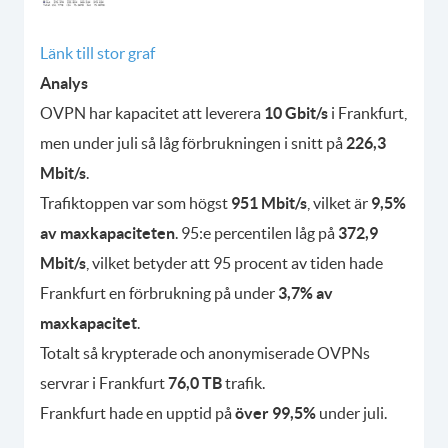
Länk till stor graf
Analys
OVPN har kapacitet att leverera
10 Gbit/s
i Frankfurt,
men under juli så låg förbrukningen i snitt på
226,3
Mbit/s
.
Trafiktoppen var som högst
951 Mbit/s
, vilket är
9,5%
av maxkapaciteten
. 95:e percentilen låg på
372,9
Mbit/s
, vilket betyder att 95 procent av tiden hade
Frankfurt en förbrukning på under
3,7% av
maxkapacitet
.
Totalt så krypterade och anonymiserade OVPNs
servrar i Frankfurt
76,0 TB
trafik.
Frankfurt hade en upptid på
över 99,5%
under juli.