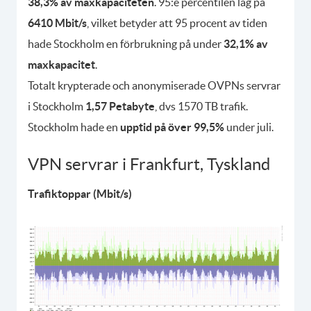
38,3% av maxkapaciteten
. 95:e percentilen låg på
6410 Mbit/s
, vilket betyder att 95 procent av tiden
hade Stockholm en förbrukning på under
32,1% av
maxkapacitet
.
Totalt krypterade och anonymiserade OVPNs servrar
i Stockholm
1,57 Petabyte
, dvs 1570 TB trafik.
Stockholm hade en
upptid på över 99,5%
under juli.
VPN servrar i Frankfurt, Tyskland
Trafiktoppar (Mbit/s)