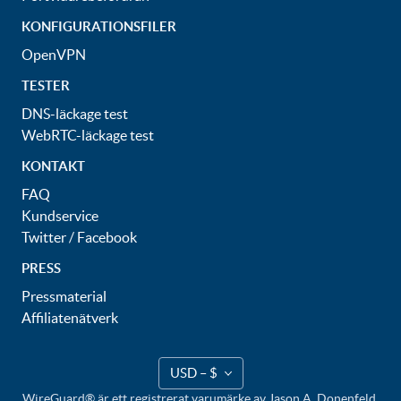
KONFIGURATIONSFILER
OpenVPN
TESTER
DNS-läckage test
WebRTC-läckage test
KONTAKT
FAQ
Kundservice
Twitter
/
Facebook
PRESS
Pressmaterial
Affiliatenätverk
USD – $
WireGuard® är ett registrerat varumärke av Jason A. Donenfeld.