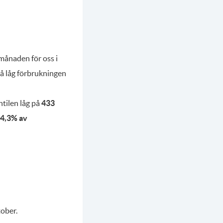
 månaden för oss i
så låg förbrukningen
ntilen låg på
433
4,3% av
tober.