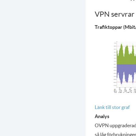
VPN servrar 
Trafiktoppar (Mbit/
Länk till stor graf
Analys
OVPN uppgraderade k
så låg förbrukningen