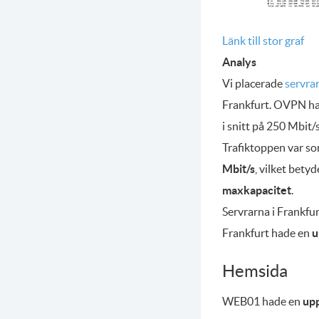
Länk till stor graf
Analys
Vi placerade
servrar
Frankfurt. OVPN har
i snitt på 250 Mbit/s
Trafiktoppen var s
Mbit/s
, vilket bety
maxkapacitet
.
Servrarna i Frankf
Frankfurt hade en
u
Hemsida
WEB01 hade en
upp