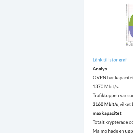
Länk till stor graf
Analys
OVPN har kapacitet 
1370 Mbit/s.
Trafiktoppen var s
2160 Mbit/s
, vilke
maxkapacitet
.
Totalt krypterade 
Malmö hade en
upp