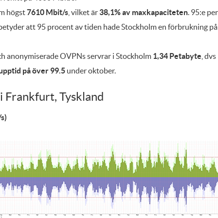
om högst
7610 Mbit/s
, vilket är
38,1% av maxkapaciteten
. 95:e pe
t betyder att 95 procent av tiden hade Stockholm en förbrukning p
och anonymiserade OVPNs servrar i Stockholm
1,34 Petabyte
, dvs
upptid på över 99.5
under oktober.
i Frankfurt, Tyskland
s)