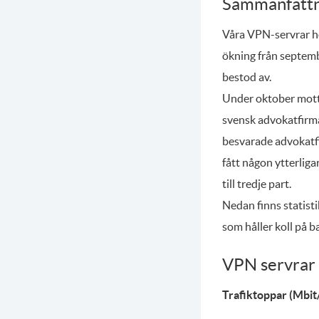
Sammanfattn
Våra VPN-servrar hö
ökning från septemb
bestod av.
Under oktober motto
svensk advokatfirma 
besvarade advokatfi
fått någon ytterliga
till tredje part.
Nedan finns statistik
som håller koll på b
VPN servrar 
Trafiktoppar (Mbit/