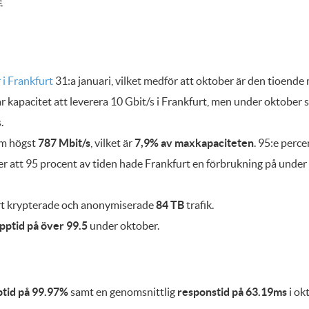
 i Frankfurt
31:a januari, vilket medför att oktober är den tioende
 kapacitet att leverera 10 Gbit/s i Frankfurt, men under oktober 
.
om högst
787 Mbit/s
, vilket är
7,9% av maxkapaciteten
. 95:e perce
der att 95 procent av tiden hade Frankfurt en förbrukning på under
urt krypterade och anonymiserade
84 TB
trafik.
pptid på över 99.5
under oktober.
tid på 99.97%
samt en genomsnittlig
responstid på 63.19ms
i ok