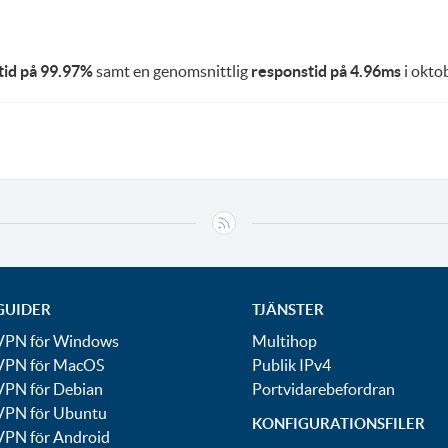
tid på 99.97%
samt en genomsnittlig
responstid på 4.96ms
i oktob
GUIDER
TJÄNSTER
VPN för Windows
Multihop
VPN för MacOS
Publik IPv4
VPN för Debian
Portvidarebefordran
VPN för Ubuntu
KONFIGURATIONSFILER
VPN för Android