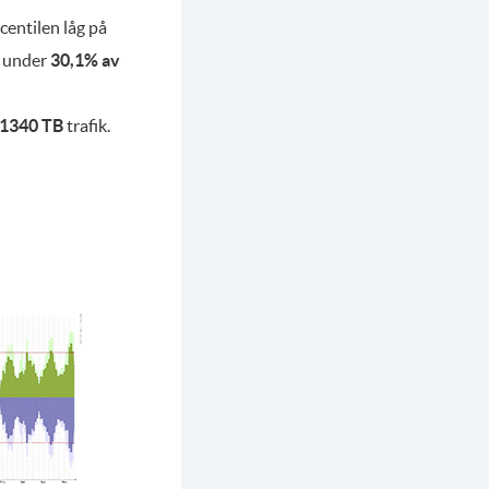
rcentilen låg på
å under
30,1% av
1340 TB
trafik.