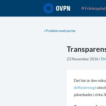
Frånkopplad
«
Problem med portar
Transparen
23 November 2016
/
Dr
Det här är den mån
driftstörning
i oktob
påverkades i cirka 3