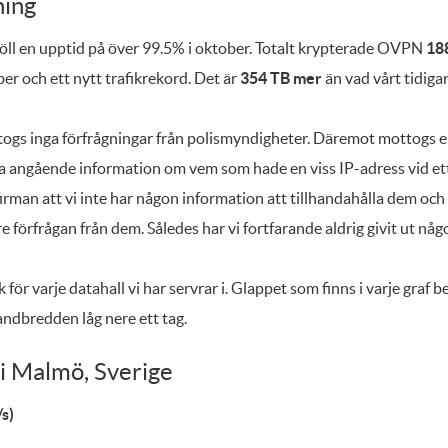
ing
ll en upptid på över 99.5% i oktober. Totalt krypterade OVPN
18
er och ett nytt trafikrekord. Det är
354 TB mer
än vad vårt tidiga
gs inga förfrågningar från polismyndigheter. Däremot mottogs en
angående information om vem som hade en viss IP-adress vid ett vi
rman att vi inte har någon information att tillhandahålla dem och 
re förfrågan från dem. Således har vi fortfarande aldrig givit ut n
 för varje datahall vi har servrar i. Glappet som finns i varje graf 
andbredden låg nere ett tag.
i Malmö, Sverige
s)