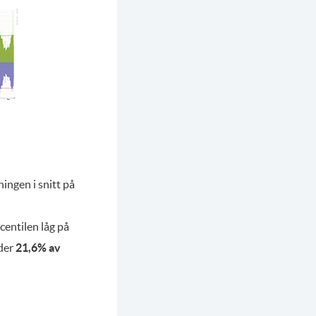
ingen i snitt på
rcentilen låg på
nder
21,6% av