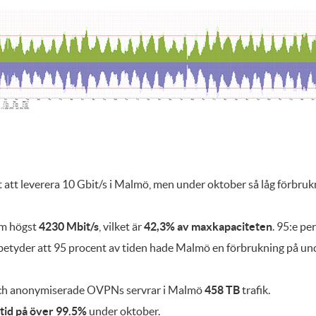
att leverera 10 Gbit/s i Malmö, men under oktober så låg förbrukn
om högst
4230 Mbit/s
, vilket är
42,3% av maxkapaciteten
. 95:e pe
t betyder att 95 procent av tiden hade Malmö en förbrukning på u
och anonymiserade OVPNs servrar i Malmö
458 TB
trafik.
tid på över 99.5%
under oktober.