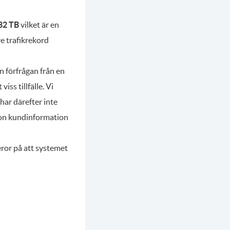
82 TB
vilket är en
re trafikrekord
 förfrågan från en
ss tillfälle. Vi
har därefter inte
ågon kundinformation
beror på att systemet