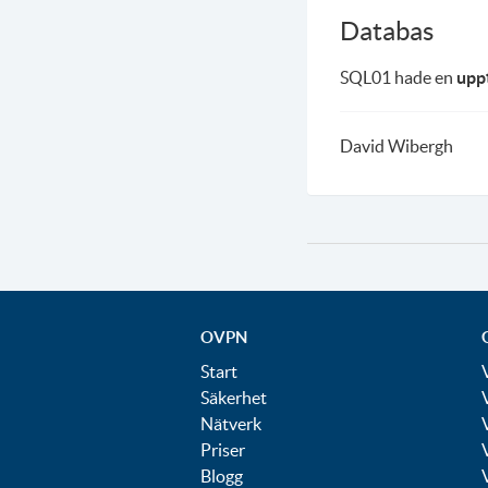
Databas
SQL01 hade en
upp
David Wibergh
OVPN
Start
Säkerhet
Nätverk
Priser
Blogg