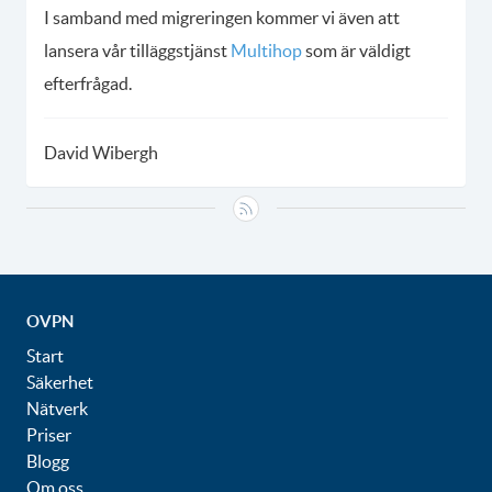
I samband med migreringen kommer vi även att
lansera vår tilläggstjänst
Multihop
som är väldigt
efterfrågad.
David Wibergh
OVPN
Start
Säkerhet
Nätverk
Priser
Blogg
Om oss