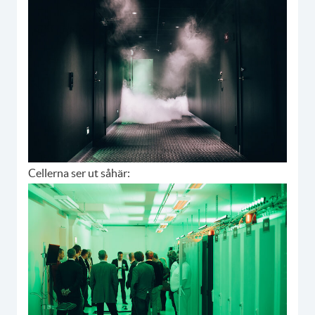
Cellerna ser ut såhär: